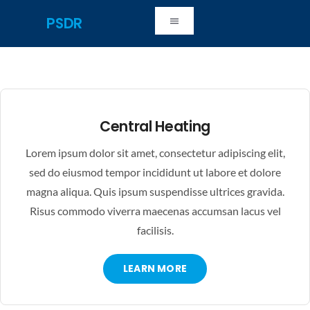
Skip
PSDR
Toggle
to
Navigation
content
HOME
ABOUT US
Central Heating
CONTACT US
Lorem ipsum dolor sit amet, consectetur adipiscing elit,
sed do eiusmod tempor incididunt ut labore et dolore
magna aliqua. Quis ipsum suspendisse ultrices gravida.
DONATE
Risus commodo viverra maecenas accumsan lacus vel
facilisis.
LEARN MORE